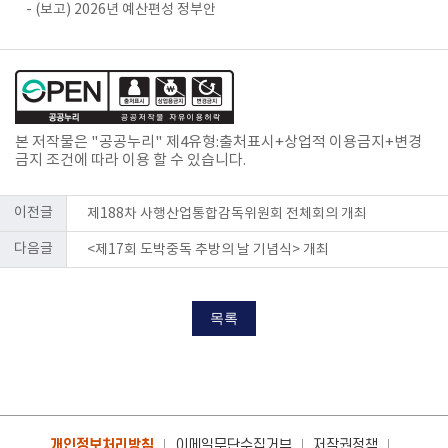
- (보고) 2026년 예산편성 정부안
본 저작물은 "공공누리"
제4유형:출처표시+상업적 이용금지+변경
금지
조건에 따라 이용 할 수 있습니다.
이전글
제188차 사행산업통합감독위원회 전체회의 개최
다음글
<제17회 도박중독 추방의 날 기념식> 개최
목록
개인정보처리방침
이메일무단수집거부
저작권정책