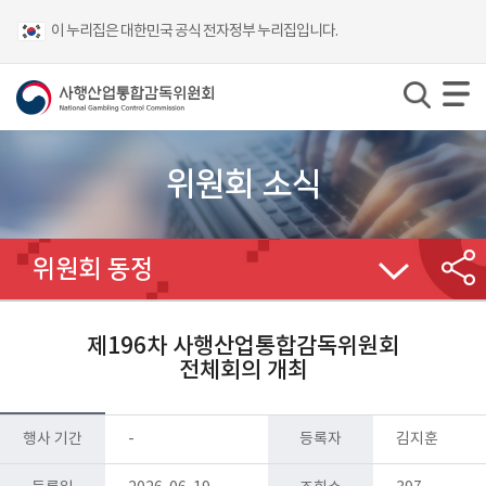
이 누리집은 대한민국 공식 전자정부 누리집입니다.
위원회 소식
위원회 동정
제196차 사행산업통합감독위원회
전체회의 개최
행사 기간
-
등록자
김지훈