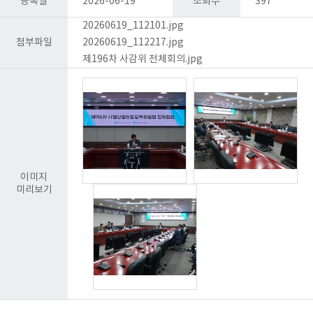
등록일
2026-06-19
조회수
397
20260619_112101.jpg
첨부파일
20260619_112217.jpg
제196차 사감위 전체회의.jpg
이미지
미리보기