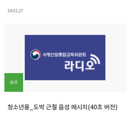
24.02.27
음성
청소년용_도박 근절 음성 메시지(40초 버전)