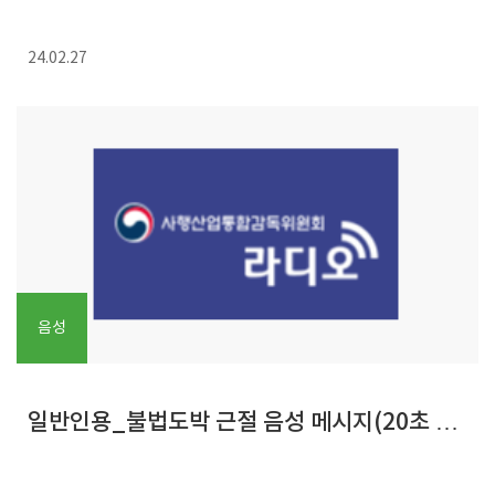
24.02.27
음성
일반인용_불법도박 근절 음성 메시지(20초 버
전)